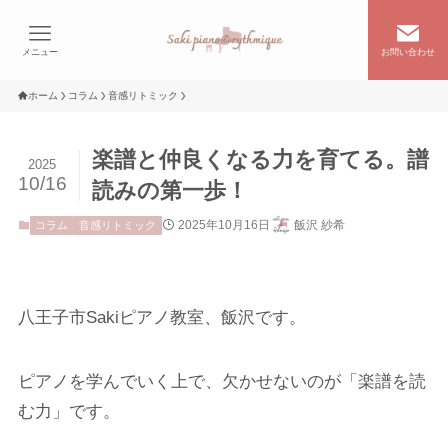
メニュー
お問い合わせ
ホーム
コラム
音感リトミック
楽譜と仲良くなる力を育てる。譜
2025
10/16
読みの第一歩！
2025年10月16日
飯沢 紗希
コラム
音感リトミック
八王子市Sakiピアノ教室、飯沢です。
ピアノを学んでいく上で、欠かせないのが「楽譜を読
む力」です。