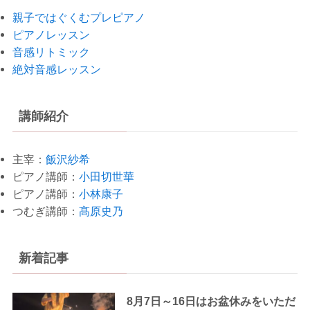
親子ではぐくむプレピアノ
ピアノレッスン
音感リトミック
絶対音感レッスン
講師紹介
主宰：
飯沢紗希
ピアノ講師：
小田切世華
ピアノ講師：
小林康子
つむぎ講師：
髙原史乃
新着記事
8月7日～16日はお盆休みをいただ