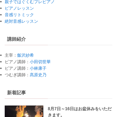
親子ではぐくむプレピアノ
ピアノレッスン
音感リトミック
絶対音感レッスン
講師紹介
主宰：
飯沢紗希
ピアノ講師：
小田切世華
ピアノ講師：
小林康子
つむぎ講師：
髙原史乃
新着記事
8月7日～16日はお盆休みをいただ
きます。