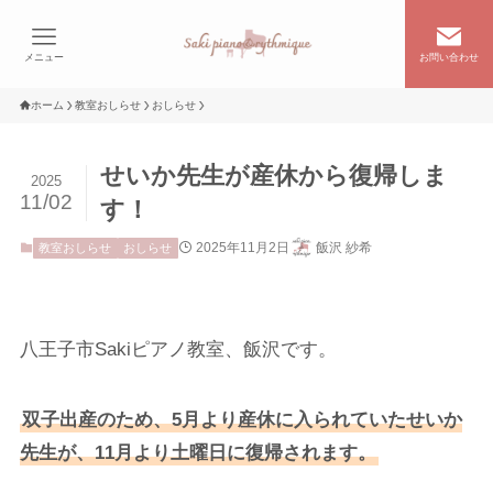
メニュー
お問い合わせ
ホーム
教室おしらせ
おしらせ
せいか先生が産休から復帰しま
2025
11/02
す！
2025年11月2日
飯沢 紗希
教室おしらせ
おしらせ
八王子市Sakiピアノ教室、飯沢です。
双子出産のため、5月より産休に入られていたせいか
先生が、11月より土曜日に復帰されます。