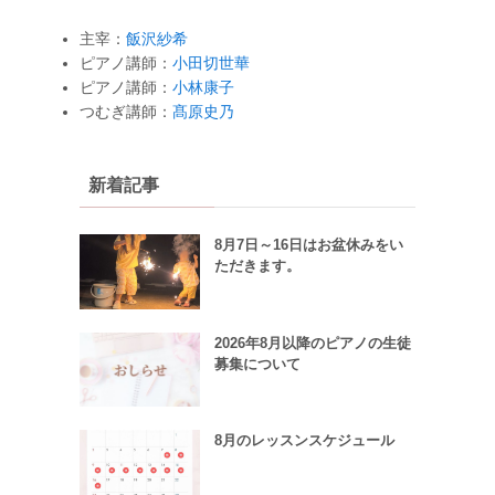
主宰：
飯沢紗希
ピアノ講師：
小田切世華
ピアノ講師：
小林康子
つむぎ講師：
髙原史乃
新着記事
8月7日～16日はお盆休みをい
ただきます。
2026年8月以降のピアノの生徒
募集について
8月のレッスンスケジュール