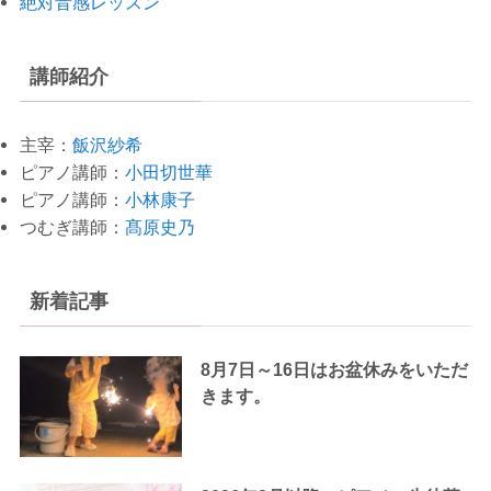
絶対音感レッスン
講師紹介
主宰：
飯沢紗希
ピアノ講師：
小田切世華
ピアノ講師：
小林康子
つむぎ講師：
髙原史乃
新着記事
8月7日～16日はお盆休みをいただ
きます。