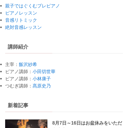
親子ではぐくむプレピアノ
ピアノレッスン
音感リトミック
絶対音感レッスン
講師紹介
主宰：
飯沢紗希
ピアノ講師：
小田切世華
ピアノ講師：
小林康子
つむぎ講師：
髙原史乃
新着記事
8月7日～16日はお盆休みをいただ