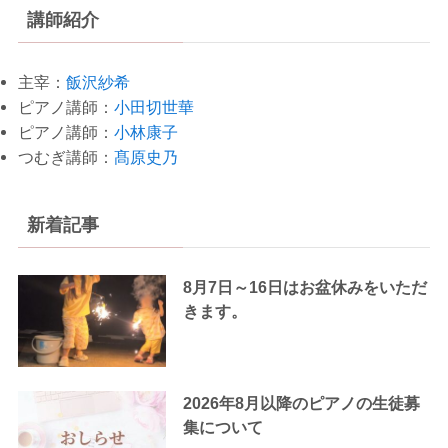
講師紹介
主宰：
飯沢紗希
ピアノ講師：
小田切世華
ピアノ講師：
小林康子
つむぎ講師：
髙原史乃
新着記事
8月7日～16日はお盆休みをいただ
きます。
2026年8月以降のピアノの生徒募
集について