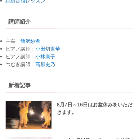
絶対音感レッスン
講師紹介
主宰：
飯沢紗希
ピアノ講師：
小田切世華
ピアノ講師：
小林康子
つむぎ講師：
髙原史乃
新着記事
8月7日～16日はお盆休みをいただ
きます。