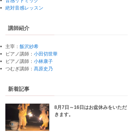
音感リトミック
絶対音感レッスン
講師紹介
主宰：
飯沢紗希
ピアノ講師：
小田切世華
ピアノ講師：
小林康子
つむぎ講師：
髙原史乃
新着記事
8月7日～16日はお盆休みをいただ
きます。